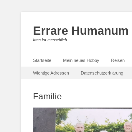
Errare Humanum 
Irren Ist menschlich
Primäres Menü
Zum
Startseite
Mein neues Hobby
Reisen
Inhalt
Sekundäres Menü
Zum
springen
Wichtige Adressen
Datenschutzerklärung
Inhalt
springen
Familie