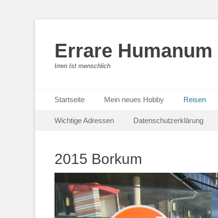
Errare Humanum 
Irren Ist menschlich
Primäres Menü
Zum
Startseite
Mein neues Hobby
Reisen
Inhalt
Sekundäres Menü
Zum
springen
Wichtige Adressen
Datenschutzerklärung
Inhalt
springen
2015 Borkum